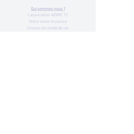
Qui sommes nous ?
L'association ADIMC 72
Notre vision Inclusive
Choisis ton mode de vie
Nos valeurs
Nos missions
Notre histoire
Notre réseau partenaire
Je deviens Adhérent
Glossaire
Nous rejoindre
Nos structures
IEM Jean-Yves Guitton
MAT enfants Le Jardin d'Alexandre