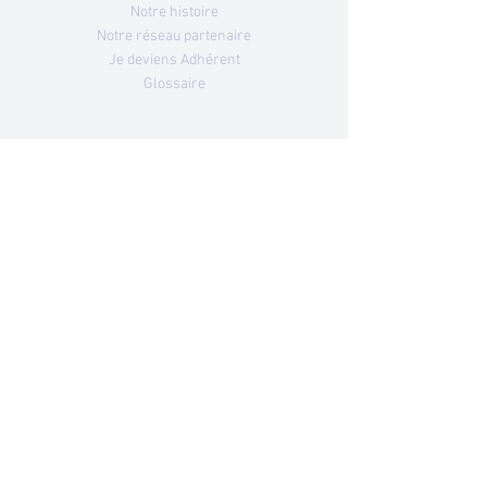
Notre histoire
Notre réseau partenaire
Je deviens Adhérent
Glossaire
Nous rejoindre
Nos structures
IEM Jean-Yves Guitton
MAT enfants Le Jardin d'Alexandre
MAS Les Collines
MAS Les Mélisses
SAMSAH ADIMC72
EAT adultes Le Jardin d'Alexandre
Comment agir ?
Nous soutenir