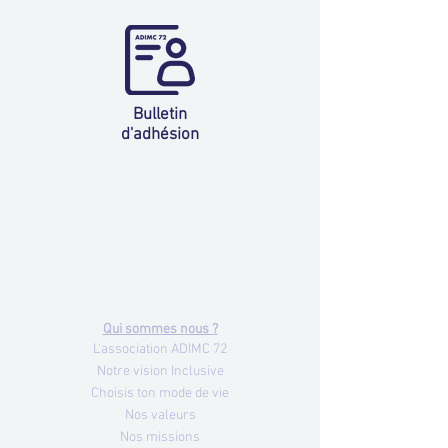
Bulletin
d'adhésion
Nous contacter
ADIMC 72
7 av. François Mitterrand
72000 LE MANS
Tél.
02 43 24 88 28
Qui sommes nous ?
L'association ADIMC 72
Notre vision Inclusive
Choisis ton mode de vie
Nos valeurs
Nos missions