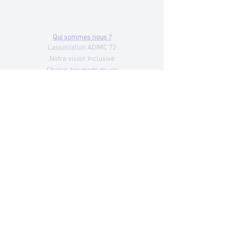
72000 LE MANS
Tél.
02 43 24 88 28
Qui sommes nous ?
L'association ADIMC 72
Notre vision Inclusive
Choisis ton mode de vie
Nos valeurs
Nos missions
Notre histoire
Notre réseau partenaire
Je deviens Adhérent
Glossaire
Nous rejoindre
Nos structures
IEM Jean-Yves Guitton