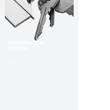
INTERMEDIATION
LOCATIVE
LE MANS
Nous contacter
ADIMC 72
7 av. François Mitterrand