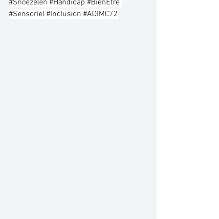
#Snoezelen
#Handicap
#BienÊtre
#Sensoriel
#Inclusion
#ADIMC72