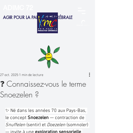
ADIMC 72
AGIR POUR LA PARALYSIE CÉRÉBRALE
ADHERENTS
MEMBRES CA
SALARIÉS
FAMILLES
27 oct. 2025
1 min de lecture
❓ Connaissez-vous le terme
Snoezelen ?
✨ Né dans les années 70 aux Pays-Bas, 
le concept 
Snoezelen
 — contraction de 
Snuffelen
 (sentir) et 
Doezelen
 (somnoler) 
— invite à une 
exploration sensorielle 