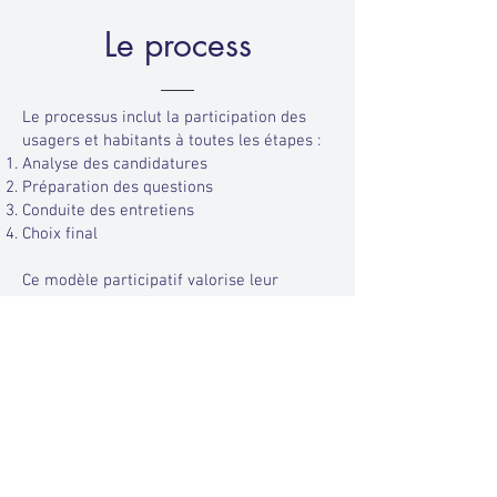
Le process
Le processus inclut la participation des
usagers et habitants à toutes les étapes :
Analyse des candidatures
Préparation des questions
Conduite des entretiens
Choix final
Ce modèle participatif valorise leur
expérience et renforce la qualité des
services, tout en plaçant les usagers au
cœur des décisions. Une véritable avancée
pour le médico-social !