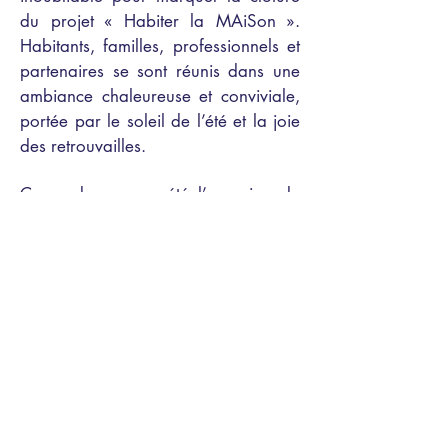
du projet « Habiter la MAiSon ».
Habitants, familles, professionnels et
partenaires se sont réunis dans une
ambiance chaleureuse et conviviale,
portée par le soleil de l’été et la joie
des retrouvailles.
Ce rendez-vous a été l’occasion de
mettre en valeur les réalisations
collectives, de partager des
souvenirs, et de renforcer le sentiment
d’appartenance à une véritable
communauté.
Entre rires, échanges et émotions, la
fête a scellé avec éclat la réussite de
cette aventure humaine et créative.