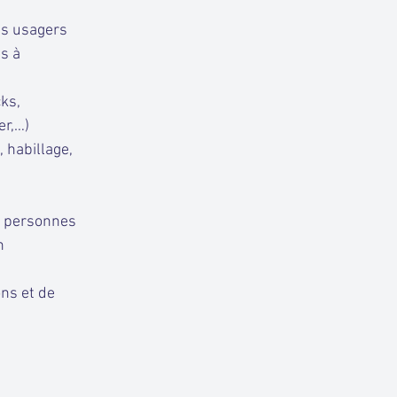
es usagers
es à
cks,
er,…)
 habillage,
s personnes
n
ons et de