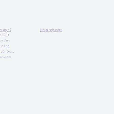
 agir ?
Nous rejoindre
outenir
 un Don
 un Leg
s bénévole
iements
Mentions légales
www.adimc72.org
créé avec
Wix.com
© 2026 par ADIMC 72