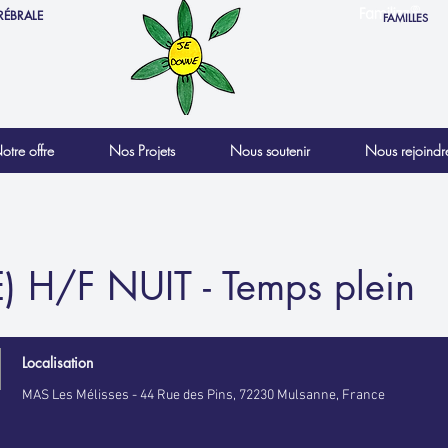
RÉBRALE
FAMILLES
otre offre
Nos Projets
Nous soutenir
Nous rejoindr
E) H/F NUIT - Temps plein
Localisation
MAS Les Mélisses - 44 Rue des Pins, 72230 Mulsanne, France