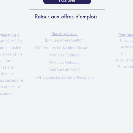
Retour aux offres d'emplois
Nos structures
Comment
mes nous ?
IEM Jean-Yves Guitton
Nous s
tion ADIMC 72
Je fais
ion Inclusive
MAT enfants Le Jardin d'Alexandre
Je fais
n mode de vie
MAS Les Collines
Je devien
valeurs
MAS Les Mélisses
Remerc
missions
SAMSAH ADIMC72
 histoire
EAT adultes Le Jardin d'Alexandre
au partenaire
ns Adhérent
ssaire