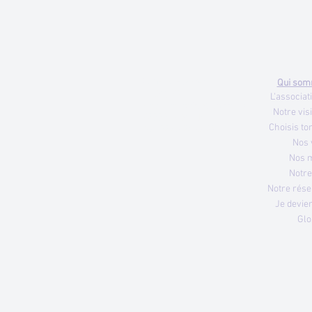
Nous contacter
Qui som
ADIMC 72
L'associa
7 av. François Mitterrand
Notre vis
72000 LE MANS
Choisis to
Tél.
02 43 24 88 28
Nos 
Nos 
Notre
Notre rése
Je devie
Glo