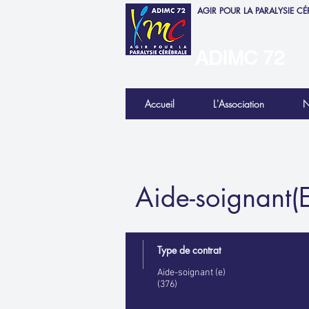
AGIR POUR LA PARALYSIE CÉ
ADIMC 72
Accueil
L'Association
N
Aide-soignant(
Type de contrat
Aide-soignant (e)
(376)