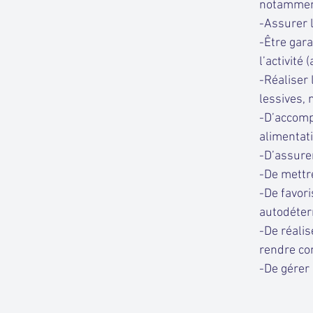
notamment
-Assurer 
-Être gara
l’activité
-Réaliser 
lessives, 
-D’accompa
alimentat
-D’assure
-De mettr
-De favor
autodéter
-De réalis
rendre co
-De gérer 